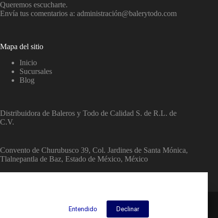
Queremos escucharte.
Envía tus comentarios a: administració
n@balerytodo.com
Mapa del sitio
Inicio
Sucursales
Blog
Distribuidora de Baleros y Todo de Calidad S. de R.L. de
C.V.
Convento de Churubusco 39, Col. Jardines de Santa Mónica,
Tlalnepantla de Baz, Estado de México, México
Este sitio utiliza Cookies para mejorar la experiencia del usuario
C.P. 54050
Copyright © 2026 Balerytodo
en el sitio.
Entendido
Declinar