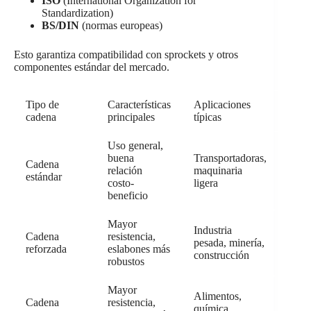
ISO
(International Organization for
Standardization)
BS/DIN
(normas europeas)
Esto garantiza compatibilidad con sprockets y otros
componentes estándar del mercado.
Tipo de
Características
Aplicaciones
cadena
principales
típicas
Uso general,
buena
Transportadoras,
Cadena
relación
maquinaria
estándar
costo-
ligera
beneficio
Mayor
Industria
Cadena
resistencia,
pesada, minería,
reforzada
eslabones más
construcción
robustos
Mayor
Alimentos,
Cadena
resistencia,
química,